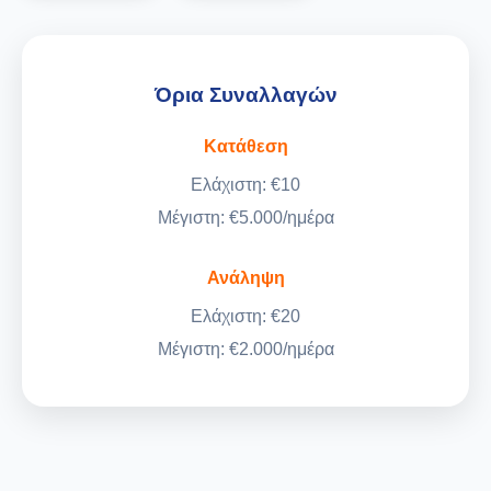
Όρια Συναλλαγών
Κατάθεση
Ελάχιστη: €10
Μέγιστη: €5.000/ημέρα
Ανάληψη
Ελάχιστη: €20
Μέγιστη: €2.000/ημέρα