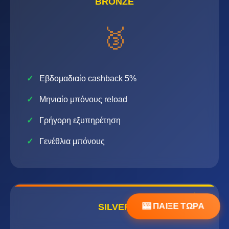
BRONZE
🥉
Εβδομαδιαίο cashback 5%
Μηνιαίο μπόνους reload
Γρήγορη εξυπηρέτηση
Γενέθλια μπόνους
🎰 ΠΑΊΞΕ ΤΏΡΑ
SILVER