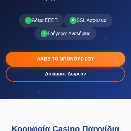
Άδεια ΕΕΕΠ
SSL Ασφάλεια
✓
🔒
Γρήγορες Αναλήψεις
⚡
ΛΆΒΕ ΤΟ ΜΠΌΝΟΥΣ ΣΟΥ
Δοκίμασε Δωρεάν
Κορυφαία Casino Παιχνίδια