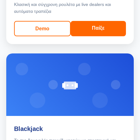
Κλασική και σύγχρονη ρουλέτα με live dealers και
αυτόματα τραπέζια
Παίξε
Demo
Blackjack