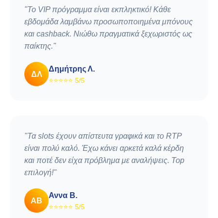
"Το VIP πρόγραμμα είναι εκπληκτικό! Κάθε
εβδομάδα λαμβάνω προσωποποιημένα μπόνους
και cashback. Νιώθω πραγματικά ξεχωριστός ως
παίκτης."
Δημήτρης Λ.
ΔΛ
⭐⭐⭐⭐⭐ 5/5
"Τα slots έχουν απίστευτα γραφικά και το RTP
είναι πολύ καλό. Έχω κάνει αρκετά καλά κέρδη
και ποτέ δεν είχα πρόβλημα με αναλήψεις. Top
επιλογή!"
Αννα Β.
ΑΒ
⭐⭐⭐⭐⭐ 5/5