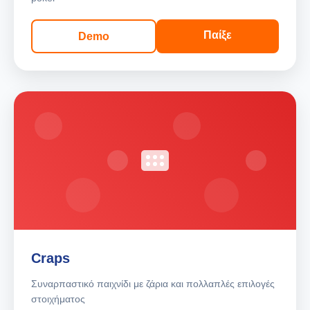
Παίξε
Demo
Craps
Συναρπαστικό παιχνίδι με ζάρια και πολλαπλές επιλογές
στοιχήματος