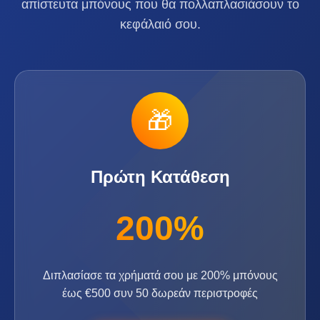
απίστευτα μπόνους που θα πολλαπλασιάσουν το
κεφάλαιό σου.
🎁
Πρώτη Κατάθεση
200%
Διπλασίασε τα χρήματά σου με 200% μπόνους
έως €500 συν 50 δωρεάν περιστροφές