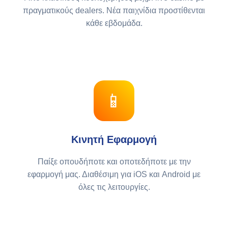
πραγματικούς dealers. Νέα παιχνίδια προστίθενται
κάθε εβδομάδα.
📱
Κινητή Εφαρμογή
Παίξε οπουδήποτε και οποτεδήποτε με την
εφαρμογή μας. Διαθέσιμη για iOS και Android με
όλες τις λειτουργίες.