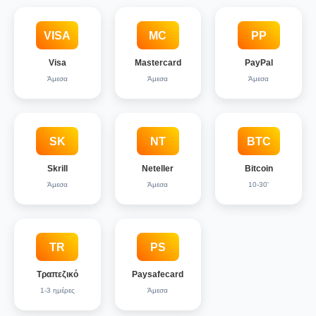
VISA
MC
PP
Visa
Mastercard
PayPal
Άμεσα
Άμεσα
Άμεσα
SK
NT
BTC
Skrill
Neteller
Bitcoin
Άμεσα
Άμεσα
10-30'
TR
PS
Τραπεζικό
Paysafecard
1-3 ημέρες
Άμεσα