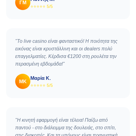
ΓΜ
⭐⭐⭐⭐⭐ 5/5
"Το live casino είναι φανταστικό! Η ποιότητα της
εικόνας είναι κρυστάλλινη και οι dealers πολύ
επαγγελματίες. Κέρδισα €1200 στη ρουλέτα την
περασμένη εβδομάδα!"
Μαρία Κ.
ΜΚ
⭐⭐⭐⭐⭐ 5/5
"Η κινητή εφαρμογή είναι τέλεια! Παίζω από
παντού - στο διάλειμμα της δουλειάς, στο σπίτι,
στις διακοπές. Και τα μπόνους είναι πραγματικά