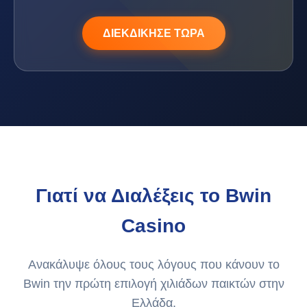
ΔΙΕΚΔΊΚΗΣΕ ΤΏΡΑ
Γιατί να Διαλέξεις το Bwin
Casino
Ανακάλυψε όλους τους λόγους που κάνουν το
Bwin την πρώτη επιλογή χιλιάδων παικτών στην
Ελλάδα.