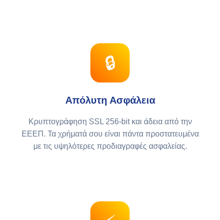
🔒
Απόλυτη Ασφάλεια
Κρυπτογράφηση SSL 256-bit και άδεια από την
ΕΕΕΠ. Τα χρήματά σου είναι πάντα προστατευμένα
με τις υψηλότερες προδιαγραφές ασφαλείας.