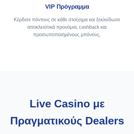
VIP Πρόγραμμα
Κέρδισε πόντους σε κάθε στοίχημα και ξεκλείδωσε
αποκλειστικά προνόμια, cashback και
προσωποποιημένους μπόνους.
Live Casino με
Πραγματικούς Dealers